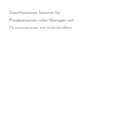
Geschlossenes Seminar für
Privatpersonen oder Manager von
Organisationen mit individuellem
zeitlichen Einsatz
​
Kosten
Auf Anfrage - abhängig von der
Standardisierung und Teilnehmerzahl
Termine
Auf Anfrage - entweder in Hamburg,
Frankfurt, Berlin, München, Ankara, Izmir
und Toronto sind wir immer wieder vor
Ort