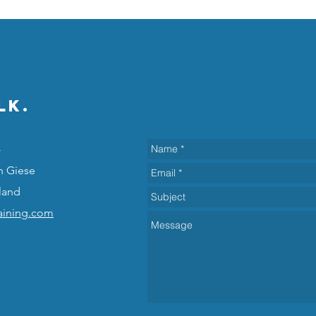
lk.
-
n Giese
land
raining.com