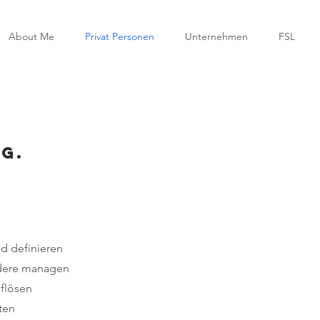
About Me
Privat Personen
Unternehmen
FSL
G.
nd definieren
ndere managen
flösen
lten