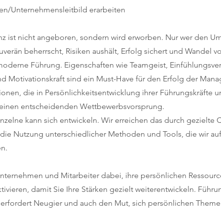
en/Unternehmensleitbild erarbeiten
 ist nicht angeboren, sondern wird erworben. Nur wer den 
verän beherrscht, Risiken aushält, Erfolg sichert und Wandel v
moderne Führung. Eigenschaften wie Teamgeist, Einfühlungsv
und Motivationskraft sind ein Must-Have für den Erfolg der Man
onen, die in Persönlichkeitsentwicklung ihrer Führungskräfte u
n einen entscheidenden Wettbewerbsvorsprung.
inzelne kann sich entwickeln. Wir erreichen das durch gezielte
die Nutzung unterschiedlicher Methoden und Tools, die wir auf 
n.
Unternehmen und Mitarbeiter dabei, ihre persönlichen Ressourc
ivieren, damit Sie Ihre Stärken gezielt weiterentwickeln. Führ
 erfordert Neugier und auch den Mut, sich persönlichen Themen